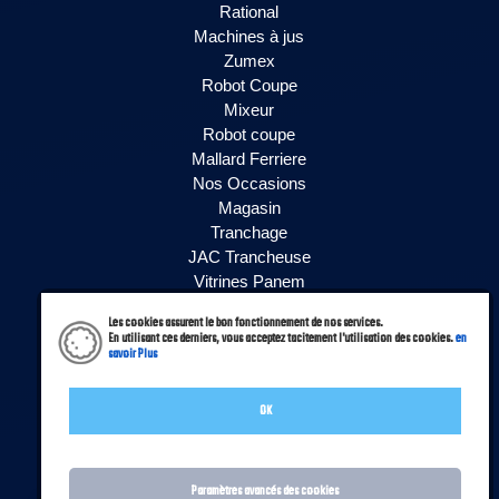
Rational
Machines à jus
Zumex
Robot Coupe
Mixeur
Robot coupe
Mallard Ferriere
Nos Occasions
Magasin
Tranchage
JAC Trancheuse
Vitrines Panem
Vitrines Siena
Les cookies assurent le bon fonctionnement de nos services.
Vitrines PVLAB
En utilisant ces derniers, vous acceptez tacitement l'utilisation des cookies.
en
savoir Plus
Vitrines Isotech
Vitrines SAGI
Nos Occasions
OK
Accueil
Mentions légales
Paramètres avancés des cookies
Politique de confidentialité