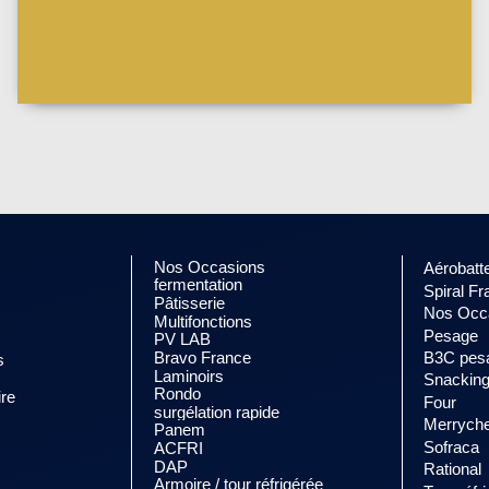
Nos Occasions
Aérobatt
fermentation
Spiral F
Pâtisserie
Nos Occ
Multifonctions
Pesage
PV LAB
Bravo France
B3C pes
s
Laminoirs
Snackin
Rondo
ire
Four
surgélation rapide
Merryche
Panem
Sofraca
ACFRI
DAP
Rational
Armoire / tour réfrigérée