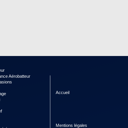
eur
rance Aérobatteur
asions
Accueil
age
g
Les cookies assurent le bon fonctionnement de nos services.
En utilisant ces derniers, vous acceptez tacitement l'utilisation des cookies.
f
en savoir Plus
Mentions légales