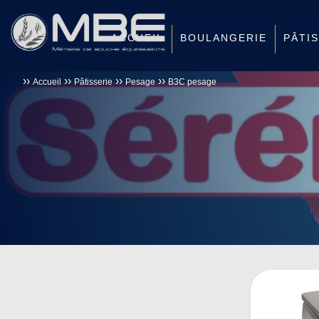
ACCUEIL
BOULANGERIE
PÂTI
››
››
››
››
Accueil
Pâtisserie
Pesage
B3C pesage