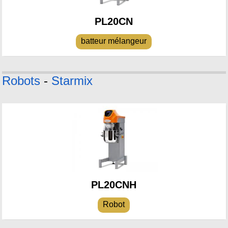
PL20CN
batteur mélangeur
Robots
-
Starmix
PL20CNH
Robot