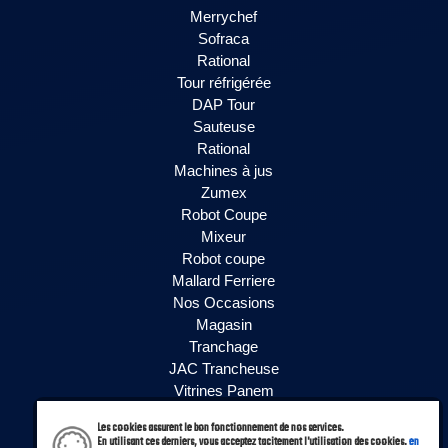
Merrychef
Sofraca
Rational
Tour réfrigérée
DAP Tour
Sauteuse
Rational
Machines à jus
Zumex
Robot Coupe
Mixeur
Robot coupe
Mallard Ferriere
Nos Occasions
Magasin
Tranchage
JAC Trancheuse
Vitrines Panem
Vitrines Siena
Les cookies assurent le bon fonctionnement de nos services.
Vitrines PVLAB
En utilisant ces derniers, vous acceptez tacitement l'utilisation des cookies.
en