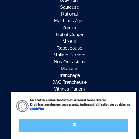
DAP Tour
Sauteuse
Rational
Machines à jus
Zumex
Robot Coupe
Mixeur
Robot coupe
Mallard Ferriere
Nos Occasions
Magasin
Tranchage
JAC Trancheuse
Vitrines Panem
Vitrines Siena
Les cookies assurent le bon fonctionnement de nos services.
Vitrines PVLAB
En utilisant ces derniers, vous acceptez tacitement l'utilisation des cookies.
en
savoir Plus
Vitrines Isotech
Vitrines SAGI
Nos Occasions
OK
Accueil